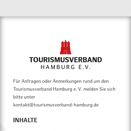
ist es, viel Interessantes – sowohl Aktuelles als
auch Historisches – aus erster Hand zu erfahren?
Am liebsten bist Du in einer kleinen, privaten Gruppe
abseits der Masse unterwegs und möchtest eine
individuelle und persönliche Führung nur für Dich
und Deine Gruppe. Ein paar Insider-Tipps dürfen
gerne auch dabei sein. Dann passen wir zusammen.
Wie unter Freunden führe ich Dich / Euch durch
„mein Hamburg“. Lass‘ den Stadtplan also für ein
paar Stunden in der Tasche, genieße die
Stadtführung in Hamburg und fühle Dich als Teil der
Stadt.
Für Anfragen oder Anmerkungen rund um den
Tourismusverband Hamburg e. V. melden Sie sich
bitte unter
kontakt@tourismusverband-hamburg.de
INHALTE