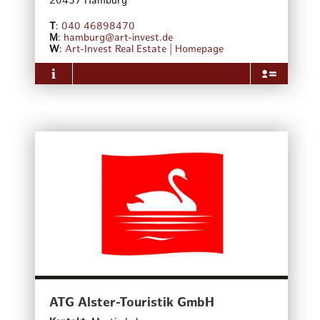
20457
Hamburg
T
:
040 46898470
M
:
hamburg@art-invest.de
W
:
Art-Invest Real Estate | Homepage
Über das Unternehmen
Art-Invest Real Estate ist ein langfristig orientierter
Investor, Asset Manager und Projektentwickler von
Immobilien in guten Lagen mit
Wertschöpfungspotential. Der Fokus liegt auf den
Metropolregionen in Deutschland, Österreich und
Großbritannien. Art-Invest Real Estate verfolgt mit
institutionellen Investoren, ausgewählten Joint-
Venture-Partnern sowie mit eigenem Kapital eine
„Manage to Core“-Anlagestrategie. Die Bandbreite
der Investitionen reicht über das gesamte Rendite-
Risiko-Spektrum in den Bereichen Büro,
innerstädtischer Einzelhandel, Hotel, Wohnen und
Rechenzentren. Insgesamt betreut Art-Invest Real
Estate derzeit ein Immobilienvermögen von rund
12,5 Mrd. Euro.
ATG Alster-Touristik GmbH