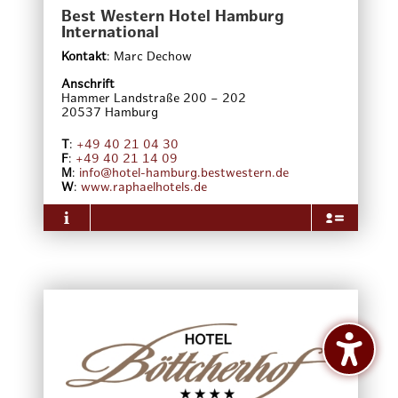
Generation begeisterter Fachkräfte im
Best Western Hotel Hamburg
Lebensmittelhandwerk, in der Gastronomie und in
der Hotellerie.
International
Kontakt
:
Marc Dechow
Anschrift
Hammer Landstraße 200 – 202
20537
Hamburg
T
:
+49 40 21 04 30
F
:
+49 40 21 14 09
M
:
info@hotel-hamburg.bestwestern.de
W
:
www.raphaelhotels.de
Über das Unternehmen
Zentrumsnah, mit besten Verkehrsanbindungen und
dennoch ruhig gelegen ist das Best Western Hotel
Hamburg International die ideale
Übernachtungsmöglichkeit zum Entspannen und
Arbeiten. Die Innenstadt, den Hauptbahnhof und
die Binnenalster erreichen Sie bequem in sechs
Minuten mit der U-Bahn, die Station „Rauhes Haus“
befindet sich in unmittelbarer Nähe des Hotels.
Sportive Gäste können gleich vor dem Hotel zu einer