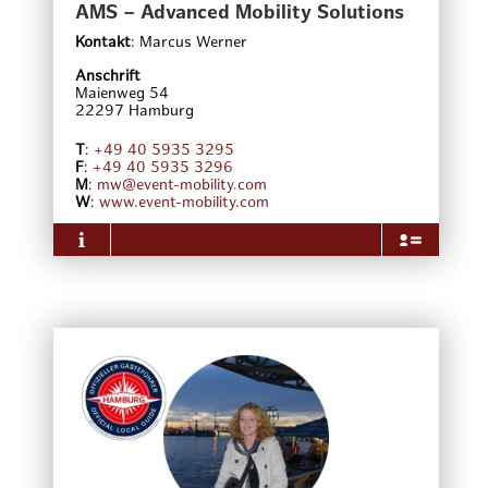
verfügt außerdem über eine eigene Gastronomie
AMS – Advanced Mobility Solutions
und steht für Betriebsfeiern,
Kontakt
:
Marcus Werner
Jubiläumsveranstaltungen, auch mit
Kabarettprogramm, zur Verfügung.
Anschrift
Maienweg 54
22297
Hamburg
T
:
+49 40 5935 3295
F
:
+49 40 5935 3296
M
:
mw@event-mobility.com
W
:
www.event-mobility.com
Über das Unternehmen
Die AMS GmbH ist ein inhabergeführter Spezialist
für die individuelle Personenbeförderung von
Geschäftskunden, Veranstaltungsteilnehmer und
Touristen. Dabei reicht das Dienstleistungsportfolio
vom Welcoming der Gäste am Flughafen, Bahnhof
oder Hafen über individuelle Erlebnis-Fahrten oder
Einzel-Transfers mit Oldtimern, gehobenen
Limousinen oder Bussen bis zu maßgeschneiderten
Mobilitätskonzepten für Veranstaltungen mit 3.500
Teilnehmern.