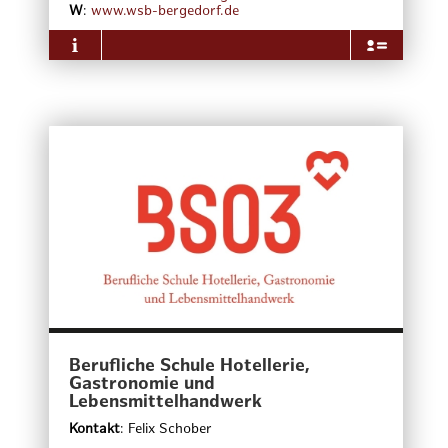
zwischen 27-45 Euro, beim Doppelzimmer zwischen
W
:
www.wsb-bergedorf.de
46-80 Euro. Zur Erstellung eines konkreten
Angebotes, teilen Sie uns bitte Ihre genauen An-
und Abreisedaten, die Personenzahl und Wünsche
mit. Wir senden Ihnen gerne einen Vorschlag zu.
Über das Unternehmen
Bergedorf ist der Garten der Hansestadt. Die
Kulturlandschaft Vier- und Marschlande, geprägt
durch Landwirtschaft und Gartenbau, sind ideal für
Freizeit und Erholung.
Bergedorf ist das idyllische Hamburg– mit viel
historischer Bausubstanz und einem
kleinstädtischen Ambiente – strahlt Bergedorf als
Stadt in der Metropole eine sympathische
Eigenständigkeit aus.
Die Arbeitsgemeinschaft „Bergedorf-Tourismus im
WSB“ ist ein Zusammenschluss von Unternehmen
mit touristischer Ausrichtung in Bergedorf und des
Bezirksamtes Bergedorf.
Ziel ist den Bekanntheitsgrad von Bergedorf bei den
Berufliche Schule Hotellerie,
Bewohnern der Metropolregion Hamburg zu
Gastronomie und
steigern und mehr Gästen, die nach Hamburg
Lebensmittelhandwerk
kommen, diese andere Seite der Hansestadt nahe
zu bringen.
Kontakt
:
Felix Schober