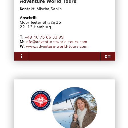
Adventure World Tours
Kontakt
:
Mischa Sablin
Anschrift
Moorfleeter Straße 15
22113
Hamburg
T
:
+49 40 75 66 33 99
M
:
info@adventure-world-tours.com
W
:
www.adventure-world-tours.com
Über das Unternehmen
Adventure World Tours ist ein junges, dynamisches
und rasant wachsendes Unternehmen in der
Hamburger Stadtführungsbranche. Das von Mischa
Sablin 2013 gegründete Unternehmen zeichnet sich
durch seine gästeorientierte, schnelle und
professionelle Arbeitsweise aus und konnte schon in
kürzester Zeit die wichtigsten Verkaufspartner für
Freizeitangebote und Aktivitäten von sich
überzeugen, wie z.B. TUI, Thomas Cook, Ameropa,
Get-Your-Guide und CTS-Eventim.
Adventure World Tours achtet auf eine hohe