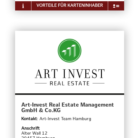
– Seminare für Führungskräfte
VORTEILE FÜR KARTENINHABER
– Workshops zur Teamentwicklung
Über das Unternehmen
Ob Familie, Geschäfts- oder Langzeitgast, im
Apartment-Hotel Hamburg Mitte Ihnen wird es an
nichts fehlen! Das verkehrsgünstig zur Hamburger
Innenstadt gelegene 3 Sterne Superior Apartment-
Hotel Hamburg Mitte ist mehr als ein Schlafplatz in
einer Großstadt. Die geräumigen 119
Komfortzimmer sind in angenehmen Farben
gehalten und verbinden ein wohnliches Ambiente
mit der Zweckmäßigkeit eines Apartment-Hotels
das mit Küchenzeile oder Küche, eigenem Balkon,
modernem Badezimmer mit Dusche/WC, Haarföhn,
Safe, LCD-TV, Radio, Telefon, Schreibtisch und
kostenfreier W-LAN Verbindung ausgestattet ist.
Alle Bereiche sind ab Hotel bequem mit dem Bus
112 oder der U2 schnell und kostengünstig zu
erreichen.
Art-Invest Real Estate Management
GmbH & Co.KG
Kontakt
:
Art-Invest Team Hamburg
Anschrift
Alter Wall 12