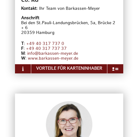
Co. KG
Moderation auf Deutsch und Polnisch
Kontakt
:
Ihr Team von Barkassen-Meyer
Anschrift
Bei den St.Pauli-Landungsbrücken, 5a, Brücke 2
+ 6
20359
Hamburg
T
:
+49 40 317 737 0
F
:
+49 40 317 737 37
M
:
info@barkassen-meyer.de
W
:
www.barkassen-meyer.de
VORTEILE FÜR KARTENINHABER
Über das Unternehmen
Sie wollen den Hamburger Hafen hautnah erleben?
Dann ist die Hafen-, Fleet- und Elbefahrten mit
Barkassen-Meyer die erste Wahl! Keine andere
Stadt in Europa hat mehr Brücken als Hamburg,
nicht einmal Venedig. In unserer Hansestadt
Hamburg führen rund 2.400 Bauwerke über
Wasser, Fleete, Kanäle und Hafenbecken. Erleben
Sie die Vielfältigkeit und die Größe des Hamburger
Hafens auf unseren verschieden Rundfahrten.