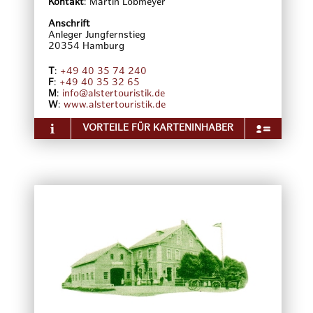
Kontakt
:
Martin Lobmeyer
Anschrift
Anleger Jungfernstieg
20354
Hamburg
T
:
+49 40 35 74 240
F
:
+49 40 35 32 65
M
:
info@alstertouristik.de
W
:
www.alstertouristik.de
VORTEILE FÜR KARTENINHABER
Über das Unternehmen
Mit der ATG lernen Sie Hamburg von seiner
schönsten Seite kennen. Dank der beeindruckenden
Perspektive der Alster wird es Ihnen möglich sein,
die Schönheiten, die Reize und den Flair der Freien
und Hansestadt Hamburg auch im Detail zu
entdecken. Wer Hamburg einmal von einem
Alsterdampfer aus erlebt hat, weiß, dass das „Tor
zur Welt“ nicht nur die Stadt mit den meisten
Brücken, sondern auch eine der grünsten
Metropolen Europas ist.
Vor mehr als 155 Jahren hat der
Schraubendampfer „Alina“ den Grundstein für die