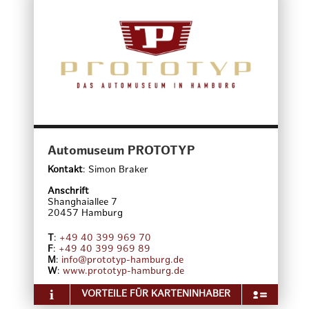
Stippvisite sich von den Musicals begeistern lassen
wollen- bei uns sind sie richtig und vor allem ganz
nah am Puls der Hansestadt- dem Hafen! Den
Abend können sie auf der Reeperbahn ausklingen
lassen.
Finden sie erholsamen Schlaf in unseren 40 hellen
und freundlichen Zimmern, die mit Dusche/ WC, TV
und Telefon ausgestattet sind. Für einen guten
Start in einen ereignisreichen Tag sorgt morgens
unser leckeres Frühstück.
Unser Haus ist seit zwei Generationen
familiengeführt.
Automuseum PROTOTYP
Wir freuen uns auf ihren Besuch!
Kontakt
:
Simon Braker
Anschrift
Shanghaiallee 7
20457
Hamburg
T
:
+49 40 399 969 70
F
:
+49 40 399 969 89
M
:
info@prototyp-hamburg.de
W
:
www.prototyp-hamburg.de
VORTEILE FÜR KARTENINHABER